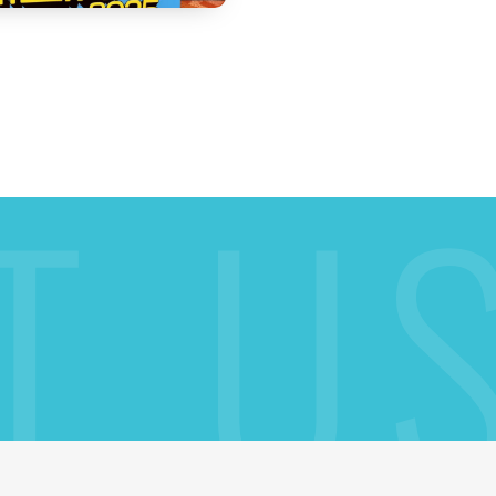
T
U
ら